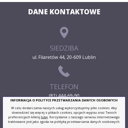
DANE KONTAKTOWE
SIEDZIBA
ul. Filaretów 44, 20-609 Lublin
TELEFON
(81) 444-69-90
INFORMACJA O POLITYCE PRZETWARZANIA DANYCH OSOBOWYCH
W celu dostarczania naszych usług wykorzystujemy pliki cookies. Aby
dowiedzieć się więcej o plikach cookies, opcjach wypisu oraz Twoich
preferencjach kliknij
tutaj
. Korzystanie z naszego serwisu internetowego
traktowane jest jako zgoda na politykę przetwarzania danych osobowych.
ADRES E-MAIL