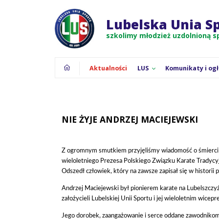
Strona główna
Aktualnie znajdujesz się na:
Aktualnoś
Lubelska Unia S
szkolimy młodzież uzdolnioną 
Aktualności
LUS
Komunikaty i og
NIE ŻYJE ANDRZEJ MACIEJEWSKI
Z ogromnym smutkiem przyjęliśmy wiadomość o śmierc
wieloletniego Prezesa Polskiego Związku Karate Tradycy
Odszedł człowiek, który na zawsze zapisał się w historii 
Andrzej Maciejewski był pionierem karate na Lubelszczyź
założycieli Lubelskiej Unii Sportu i jej wieloletnim wic
Jego dorobek, zaangażowanie i serce oddane zawodnikom