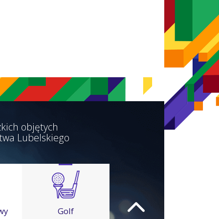
kich objętych
twa Lubelskiego
wy
Golf