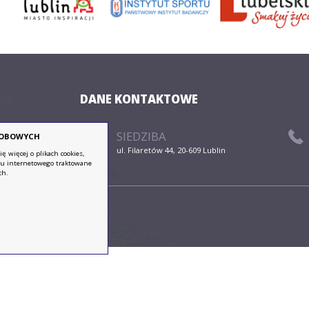
Koszykówka
Lekka atletyka
Łucznictwo
DANE KONTAKTOWE
SIEDZIBA
SOBOWYCH
nictwo
ul. Filaretów 44, 20-609 Lublin
ę więcej o plikach cookies,
su internetowego traktowane
Pięciobój
Piłka nożna
Piłka ręczn
rania
ch.
nowoczesny
Podnoszenie
Pływanie
Rugby