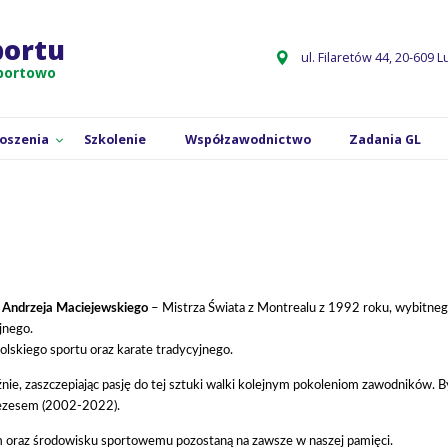
ci
Nie żyje Andrzej Maciejewski
portu
ul. Filaretów 44, 20-609 L
sportowo
łoszenia
Szkolenie
Współzawodnictwo
Zadania GL
i
Andrzeja Maciejewskiego
– Mistrza Świata z Montrealu z 1992 roku, wybitnego
jnego.
polskiego sportu oraz karate tradycyjnego.
nie, zaszczepiając pasję do tej sztuki walki kolejnym pokoleniom zawodników. 
eprezesem (2002-2022).
 oraz środowisku sportowemu pozostaną na zawsze w naszej pamięci.