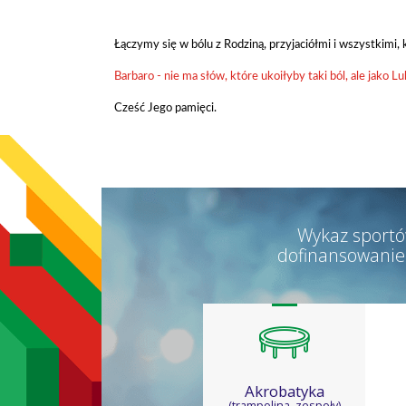
Łączymy się w bólu z Rodziną, przyjaciółmi i wszystkimi, 
Żeglarstwo
Barbaro - nie ma słów, które ukoiłyby taki ból, ale jak
Cześć Jego pamięci.
Wykaz sportó
dofinansowanie
Akrobatyka
(trampolina, zespoły)