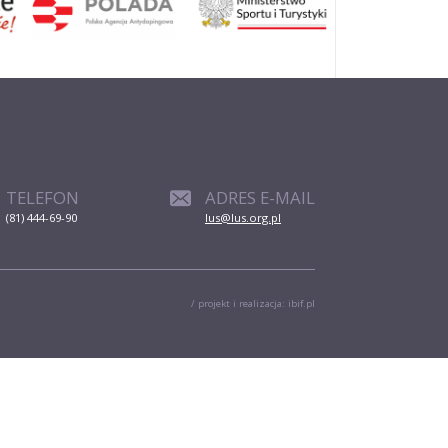
Narciarstwo
klasyczne
TELEFON
ADRES E-MAIL
(81) 444-69-90
lus@lus.org.pl
a
Piłka siatkowa
/ projekt i realizacja:
ibif.pl
Sporty wrotkarskie