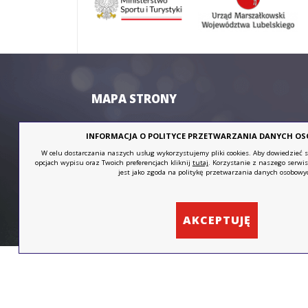
Kolarstwo
MAPA STRONY
INFORMACJA O POLITYCE PRZETWARZANIA DANYCH O
Strona główna
Współzawod
W celu dostarczania naszych usług wykorzystujemy pliki cookies. Aby dowiedzieć si
Aktualności
Zadania GL
opcjach wypisu oraz Twoich preferencjach kliknij
tutaj
. Korzystanie z naszego serwi
Orientacja
LUS
Pliki do pob
jest jako zgoda na politykę przetwarzania danych osobowy
sportowa
Komunikaty i ogłoszenia
Archiwum
Szkolenie
Kontakt
AKCEPTUJĘ
Piłka siatkowa