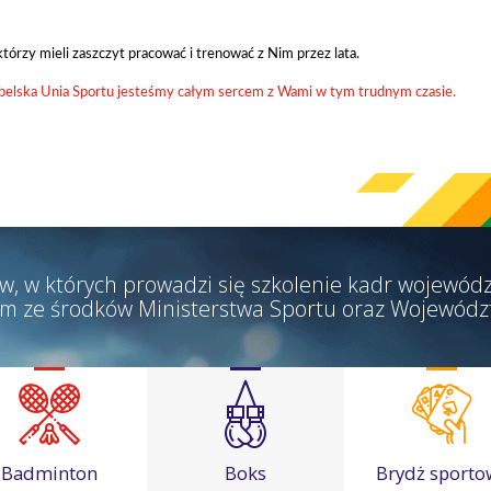
którzy mieli zaszczyt pracować i trenować z Nim przez lata.
o Lubelska Unia Sportu jesteśmy całym sercem z Wami w tym trudnym czasie.
w, w których prowadzi się szkolenie kadr wojewódz
m ze środków Ministerstwa Sportu oraz Wojewódz
Badminton
Boks
Brydż sporto