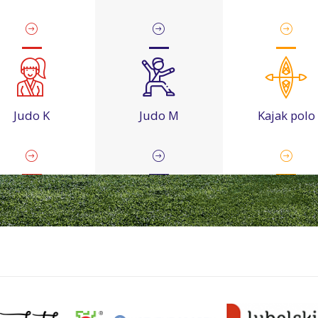
Judo K
Judo M
Kajak polo
rate kyokushin
Karate tradycyjne
Karting