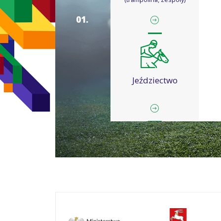
0
1
.
Jeździectwo
Kajakarstwo
Ka
slalomowe